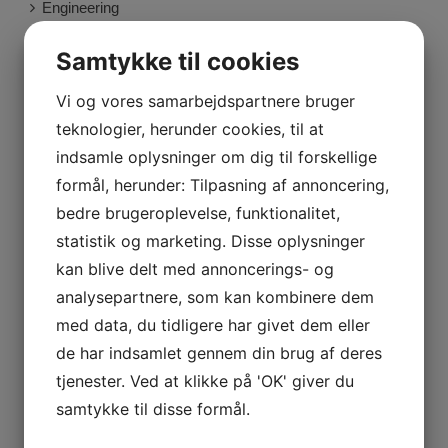
Engineering
Samtykke til cookies
Marketing
Vi og vores samarbejdspartnere bruger
News
teknologier, herunder cookies, til at
indsamle oplysninger om dig til forskellige
Nyheder
formål, herunder: Tilpasning af annoncering,
bedre brugeroplevelse, funktionalitet,
statistik og marketing. Disse oplysninger
kan blive delt med annoncerings- og
Seneste indlæg
analysepartnere, som kan kombinere dem
med data, du tidligere har givet dem eller
September 2022
de har indsamlet gennem din brug af deres
tjenester. Ved at klikke på 'OK' giver du
Maj 2022
samtykke til disse formål.
Januar 2020