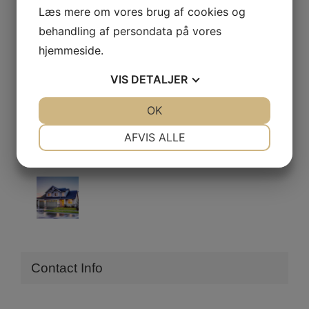
Læs mere om vores brug af cookies og
behandling af persondata på vores
Oktober 2019
hjemmeside.
August 2017
VIS
DETALJER
JA
NEJ
OK
JA
NEJ
NØDVENDIGE
PRÆFERENCER
AFVIS ALLE
Recent Works
JA
NEJ
JA
NEJ
MARKETING
STATISTIK
Contact Info