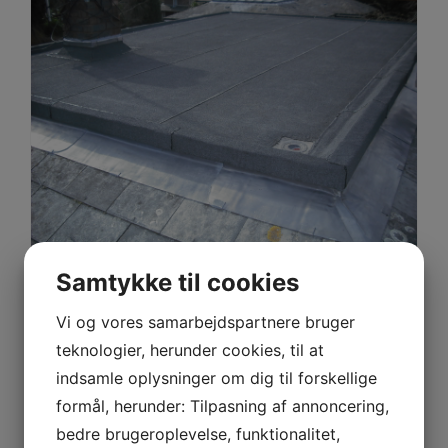
How We Manage Large Construction Projects
Samtykke til cookies
How We Manage Large
Vi og vores samarbejdspartnere bruger
Construction Projects
teknologier, herunder cookies, til at
By
Mehdi
|
december 7th, 2015
|
Architecture
,
Construction
,
indsamle oplysninger om dig til forskellige
Engineering
formål, herunder: Tilpasning af annoncering,
bedre brugeroplevelse, funktionalitet,