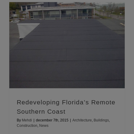
Redeveloping Florida’s Remote Southern Coast
Redeveloping Florida’s Remote
Southern Coast
By
Mehdi
|
december 7th, 2015
|
Architecture
,
Buildings
,
Construction
,
News