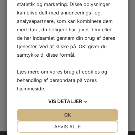
Technology is Here to Stay Lorem ipsum dolor sit
statistik og marketing. Disse oplysninger
amet, consectetur adipiscing elit. Vivamus purus
kan blive delt med annoncerings- og
analysepartnere, som kan kombinere dem
nisl, elementum vitae consequat at, tristique ut
med data, du tidligere har givet dem eller
enim. Sed ut dignissim leo. Nullam sed metus id
de har indsamlet gennem din brug af deres
sapien faucibus rhoncus sed at magna. Nullam
tjenester. Ved at klikke på 'OK' giver du
eget ornare leo, eget aliquam ante. Sed cursus
samtykke til disse formål.
malesuada fringilla. Cras porta ipsum sed nibh
Læs mere om vores brug af cookies og
consectetur, a
behandling af persondata på vores
hjemmeside.
Læs mere
VIS
DETALJER
JA
NEJ
OK
JA
NEJ
NØDVENDIGE
PRÆFERENCER
AFVIS ALLE