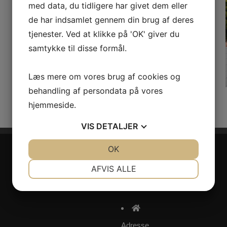
med data, du tidligere har givet dem eller
de har indsamlet gennem din brug af deres
tjenester. Ved at klikke på 'OK' giver du
samtykke til disse formål.
Læs mere om vores brug af cookies og
behandling af persondata på vores
hjemmeside.
VIS
DETALJER
JA
NEJ
OK
JA
NEJ
NØDVENDIGE
PRÆFERENCER
AFVIS ALLE
Kontakt os i dag
JA
NEJ
JA
NEJ
MARKETING
STATISTIK
Adresse