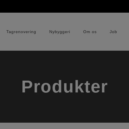
Tagrenovering
Nybyggeri
Om os
Job
Produkter