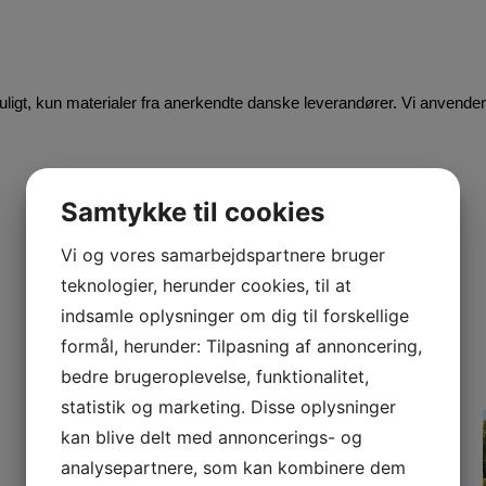
uligt, kun materialer fra anerkendte danske leverandører. Vi anvender 
Jewith befæstigelse
Samtykke til cookies
Icopal befæstigelse
Jual inddækning
Vi og vores samarbejdspartnere bruger
teknologier, herunder cookies, til at
Domex ovenlys
indsamle oplysninger om dig til forskellige
formål, herunder: Tilpasning af annoncering,
bedre brugeroplevelse, funktionalitet,
statistik og marketing. Disse oplysninger
kan blive delt med annoncerings- og
analysepartnere, som kan kombinere dem