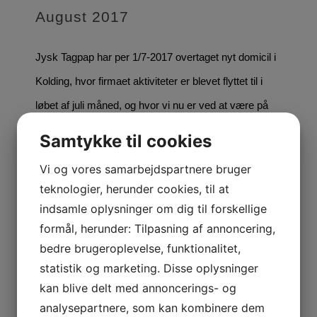
August 2017
Jysk Tagpap har per 1/7-2017 overtaget nyt domicil i
Kolding, hvor firmaet aktiviteter er blevet flyttet til i
løbet af juli måned, og hvor vi nu er ved at være på
plads. Samtidig med flytningen til Kolding har Jysk
Samtykke til cookies
Tagpap
Vi og vores samarbejdspartnere bruger
teknologier, herunder cookies, til at
indsamle oplysninger om dig til forskellige
By
Søren Tagge
|
Nyheder
formål, herunder: Tilpasning af annoncering,
Read More
bedre brugeroplevelse, funktionalitet,
statistik og marketing. Disse oplysninger
kan blive delt med annoncerings- og
Juni 2016
analysepartnere, som kan kombinere dem