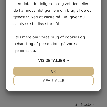
med data, du tidligere har givet dem eller
Vi søger tagdækker Vi søger snarest muligt erfarne
de har indsamlet gennem din brug af deres
tagdækkere til faste stillinger til arbejdspladser
tjenester. Ved at klikke på 'OK' giver du
samtykke til disse formål.
primært på Sjælland. Gode arbejds- og lønforhold.
Tiltrædelse snarest muligt. Telefonisk henvendelse til
Læs mere om vores brug af cookies og
Tommy Frandsen 2282 4590. Skiftlige ansøgninger
behandling af persondata på vores
sendes til tommy@jysktagpap.dk. Ansøgninger vil
hjemmeside.
løbende blive
VIS
DETALJER
JA
NEJ
OK
JA
NEJ
By
Søren Tagge
|
Nyheder
NØDVENDIGE
PRÆFERENCER
AFVIS ALLE
Read More
JA
NEJ
JA
NEJ
MARKETING
STATISTIK
1
2
Næste