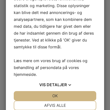
og vi føler vi kommer styrket ud af året. Vi i Jysk
statistik og marketing. Disse oplysninger
Tagpap sender hermed Jer de bedste ønsker om
kan blive delt med annoncerings- og
analysepartnere, som kan kombinere dem
en glædelig jul samt lykkebringende nytår. Vi vil
med data, du tidligere har givet dem eller
gerne sige tak til vores samarbejdspartnere for
de har indsamlet gennem din brug af deres
2014, med ønsket
tjenester. Ved at klikke på 'OK' giver du
samtykke til disse formål.
Læs mere
Læs mere om vores brug af cookies og
behandling af persondata på vores
hjemmeside.
Oktober 2014
VIS
DETALJER
By
Søren Tagge
|
oktober 1st, 2014
|
Nyheder
JA
NEJ
OK
JA
NEJ
NØDVENDIGE
PRÆFERENCER
AFVIS ALLE
Per 20. oktober har vi ansat vores nye