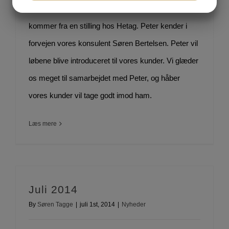
JA
NEJ
JA
NEJ
entrepriseleder Peter M. Brødsgaard. Peter
MARKETING
STATISTIK
kommer fra en stilling hos Hetag. Peter kender i
forvejen vores konsulent Søren Bertelsen. Peter vil
løbene blive introduceret til vores kunder. Vi glæder
os meget til samarbejdet med Peter, og håber
vores kunder vil tage godt imod ham.
Læs mere
Juli 2014
By
Søren Tagge
|
juli 1st, 2014
|
Nyheder