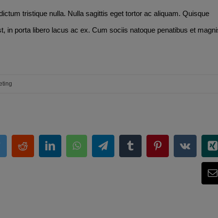
ctum tristique nulla. Nulla sagittis eget tortor ac aliquam. Quisque
est, in porta libero lacus ac ex. Cum sociis natoque penatibus et magni
eting
ok
witter
Reddit
LinkedIn
WhatsApp
Telegram
Tumblr
Pinterest
Vk
X
E
m