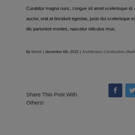
Curabitur magna nunc, congue sit amet scelerisque id, di
auctor, erat at tincidunt egestas, justo dui scelerisque 
dis parturient montes, nascetur ridiculus mus.
By
Mehdi
|
december 6th, 2015
|
Architecture
,
Construction
,
Mark
Facebo
T
Share This Post With
Others!