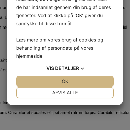
de har indsamlet gennem din brug af deres
 montes, nascetur ridiculus mus. Sed fermentum aliquam venenatis.
tjenester. Ved at klikke på 'OK' giver du
 a. Lorem ipsum dolor sit amet, consectetur adipiscing elit. Proin
samtykke til disse formål.
tus a lorem pellentesque pretium id eu velit. Sed sollicitudin nisl
Læs mere om vores brug af cookies og
behandling af persondata på vores
hjemmeside.
siness is that automation applied to an efficient operation
VIS
DETALJER
at automation applied to an inefficient operation will
JA
NEJ
OK
JA
NEJ
NØDVENDIGE
PRÆFERENCER
AFVIS ALLE
JA
NEJ
JA
NEJ
ingilla ex quis porttitor mattis. Nam in lacus porta, porta elit et,
MARKETING
STATISTIK
um. Curabitur et sodales elit, sit amet rutrum turpis. Curabitur efficitur