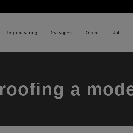
Tagrenovering
Nybyggeri
Om os
Job
proofing a mod