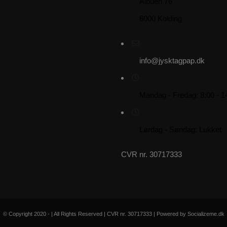
Albuen 76
6000 Kolding
info@jysktagpap.dk
Mandag - Fredag: 8:00 - 1
Lørdag - Søndag: Lukket
CVR nr. 30717333
© Copyright 2020 - | All Rights Reserved | CVR nr. 30717333 | Powered by Socializeme.dk