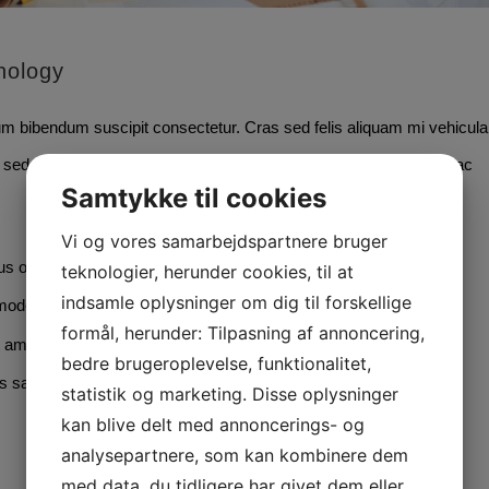
nology
lum bibendum suscipit consectetur. Cras sed felis aliquam mi vehicula
sed justo ut ex mollis commodo. Ut porttitor pharetra blandit. Ut ac
Samtykke til cookies
Vi og vores samarbejdspartnere bruger
us odio euismod vitae.
teknologier, herunder cookies, til at
indsamle oplysninger om dig til forskellige
odo nunc porttitor.
formål, herunder: Tilpasning af annoncering,
t amet orci.
bedre brugeroplevelse, funktionalitet,
agittis velit, et placerat elit dolor non felis.
statistik og marketing. Disse oplysninger
kan blive delt med annoncerings- og
analysepartnere, som kan kombinere dem
med data, du tidligere har givet dem eller