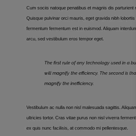
Cum sociis natoque penatibus et magnis dis parturient
Quisque pulvinar orci mauris, eget gravida nibh lobortis
fermentum fermentum est in euismod. Aliquam interdum me
arcu, sed vestibulum eros tempor eget.
The first rule of any technology used in a bu
will magnify the efficiency. The second is th
magnify the inefficiency.
Vestibulum ac nulla non nisl malesuada sagittis. Aliquam fr
ultricies tortor. Cras vitae purus non nisl viverra ferment
ex quis nunc facilisis, at commodo mi pellentesque.