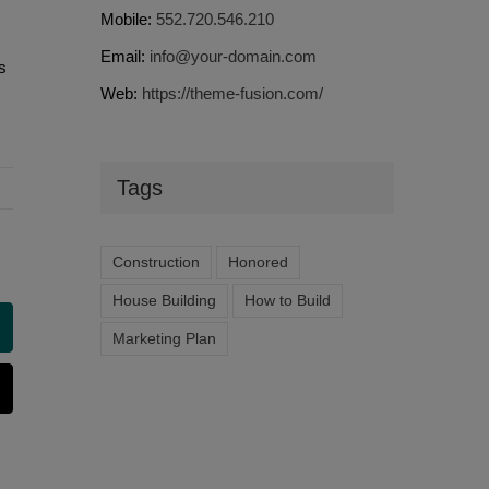
Mobile:
552.720.546.210
Email:
info@your-domain.com
s
Web:
https://theme-fusion.com/
Tags
Construction
Honored
House Building
How to Build
ing
Marketing Plan
-
ail