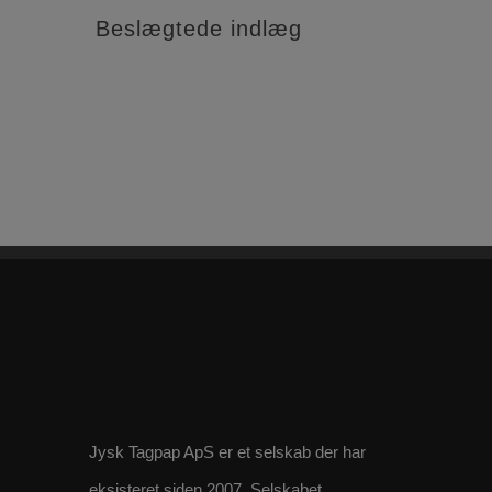
Beslægtede indlæg
Jysk Tagpap ApS er et selskab der har
eksisteret siden 2007. Selskabet