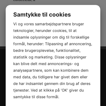
Samtykke til cookies
Læs mere
Vi og vores samarbejdspartnere bruger
teknologier, herunder cookies, til at
indsamle oplysninger om dig til forskellige
formål, herunder: Tilpasning af annoncering,
bedre brugeroplevelse, funktionalitet,
statistik og marketing. Disse oplysninger
kan blive delt med annoncerings- og
analysepartnere, som kan kombinere dem
med data, du tidligere har givet dem eller
de har indsamlet gennem din brug af deres
tjenester. Ved at klikke på 'OK' giver du
Jysk Tagpap ApS er et selskab der har eksisteret siden
samtykke til disse formål.
2007. Selskabet beskæftiger 10 funktionærer og ca. 43