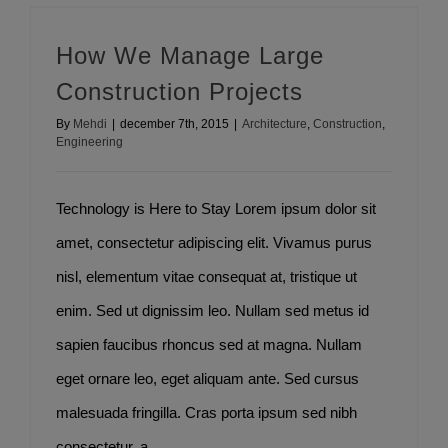
How We Manage Large Construction Projects
How We Manage Large
Construction Projects
By
Mehdi
|
december 7th, 2015
|
Architecture
,
Construction
,
Engineering
Technology is Here to Stay Lorem ipsum dolor sit
amet, consectetur adipiscing elit. Vivamus purus
nisl, elementum vitae consequat at, tristique ut
enim. Sed ut dignissim leo. Nullam sed metus id
sapien faucibus rhoncus sed at magna. Nullam
eget ornare leo, eget aliquam ante. Sed cursus
malesuada fringilla. Cras porta ipsum sed nibh
consectetur, a