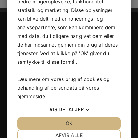
bedre brugeroplevelse, funktionalitet,
statistik og marketing. Disse oplysninger
kan blive delt med annoncerings- og
analysepartnere, som kan kombinere dem
med data, du tidligere har givet dem eller
de har indsamlet gennem din brug af deres
tjenester. Ved at klikke på 'OK' giver du
samtykke til disse formål.
Jysk Tagpap ApS er et selskab der har eksisteret siden
Læs mere om vores brug af cookies og
behandling af persondata på vores
2007. Selskabet beskæftiger 10 funktionærer og ca. 43
hjemmeside.
tagdækkere. Jysk Tagpap ønsker at være en dynamisk
VIS
DETALJER
aktør på det danske tagpapmarked, og være på forkant
med den løbende udvikling, der hele tiden er indenfor
JA
NEJ
OK
JA
NEJ
byggeriet..
NØDVENDIGE
PRÆFERENCER
AFVIS ALLE