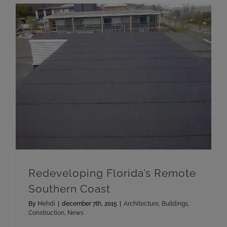
Redeveloping Florida’s Remote Southern Coast
Redeveloping Florida’s Remote
Southern Coast
By
Mehdi
|
december 7th, 2015
|
Architecture
,
Buildings
,
Construction
,
News