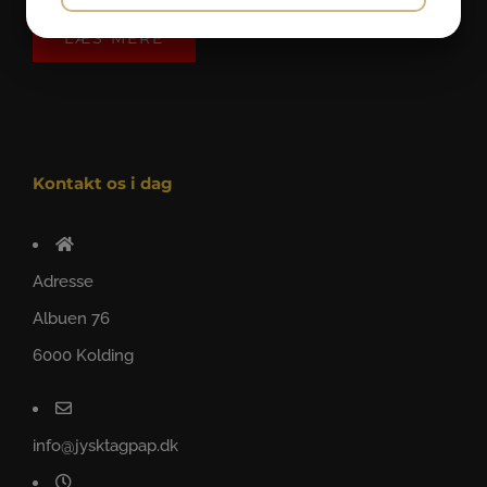
JA
NEJ
JA
NEJ
LÆS MERE
MARKETING
STATISTIK
Kontakt os i dag
Adresse
Albuen 76
6000 Kolding
info@jysktagpap.dk