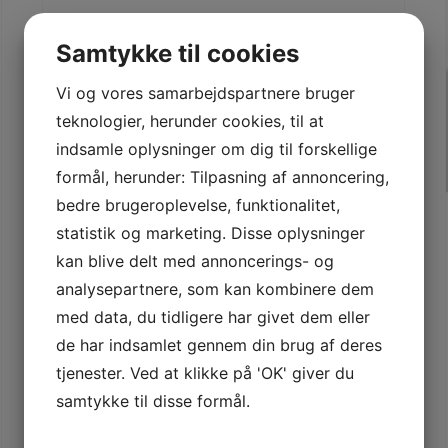
How We Manage Large
Samtykke til cookies
Construction Projects
Vi og vores samarbejdspartnere bruger
By
Mehdi
|
december 7th, 2015
|
Architecture
,
Construction
,
Engineering
teknologier, herunder cookies, til at
indsamle oplysninger om dig til forskellige
formål, herunder: Tilpasning af annoncering,
Technology is Here to Stay Lorem ipsum
bedre brugeroplevelse, funktionalitet,
dolor sit amet, consectetur adipiscing elit.
statistik og marketing. Disse oplysninger
Vivamus purus nisl, elementum vitae
kan blive delt med annoncerings- og
consequat at, tristique ut enim. Sed ut
analysepartnere, som kan kombinere dem
dignissim leo. Nullam sed metus id sapien
med data, du tidligere har givet dem eller
de har indsamlet gennem din brug af deres
faucibus rhoncus sed at magna. Nullam eget
tjenester. Ved at klikke på 'OK' giver du
ornare leo, eget aliquam ante. Sed cursus
samtykke til disse formål.
malesuada fringilla. Cras porta ipsum sed