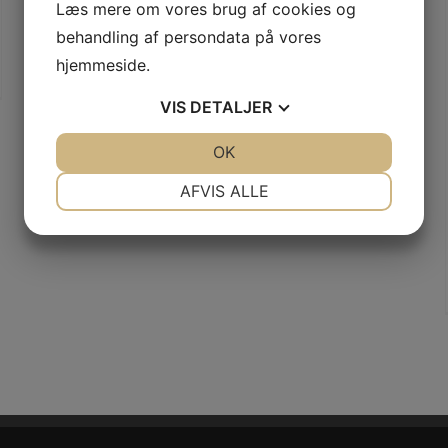
nibh consectetur, a
Læs mere om vores brug af cookies og
behandling af persondata på vores
Læs mere
hjemmeside.
VIS
DETALJER
JA
NEJ
OK
JA
NEJ
NØDVENDIGE
PRÆFERENCER
AFVIS ALLE
JA
NEJ
JA
NEJ
MARKETING
STATISTIK