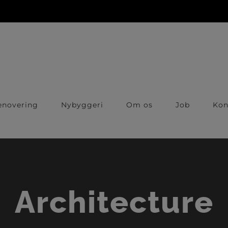
enovering
Nybyggeri
Om os
Job
Kon
Architecture